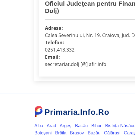
Oficiul Judeţean pentru Finanț
Dolj)
Adresa:
Calea Severinului, Nr. 19, Craiova, Jud. D
Telefon:
0251.413.332
Email:
secretariat.dolj [@] afir.info
Primaria.Info.Ro
Alba
Arad
Argeş
Bacău
Bihor
Bistriţa-Năsău
Botoşani
Brăila
Braşov
Buzău
Călăraşi
Cara