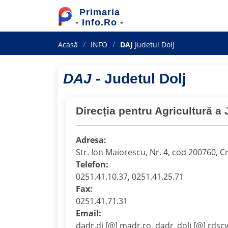
Primaria
- Info.Ro -
Acasă
INFO
DAJ
Judetul Dolj
DAJ
- Judetul Dolj
Direcția pentru Agricultură a 
Adresa:
Str. Ion Maiorescu, Nr. 4, cod 200760, C
Telefon:
0251.41.10.37, 0251.41.25.71
Fax:
0251.41.71.31
Email:
dadr.dj [@] madr.ro, dadr_dolj [@] rdscv