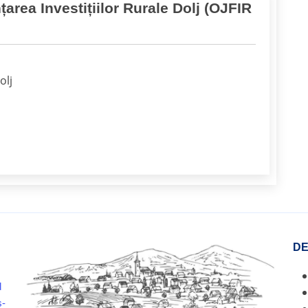
area Investițiilor Rurale Dolj (OJFIR
olj
DE
d
ş-