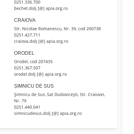
0251.336.700
bechet.dolj [@] apia.org.ro
CRAIOVA
Str. Nicolae Romanescu, Nr. 39, cod 200738
0251.427.711
craiova.dolj [@] apia.org.ro
ORODEL
Orodel, cod 207435
0251.367.507
orodel.dolj [@] apia.org.ro
ȘIMNICU DE SUS
Șimnicu de Sus, Sat Dudovicești, Str. Craiovei,
Nr. 79
0251.440.041
simnicudesus.dolj [@] apia.org.ro