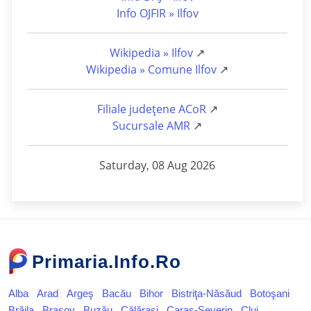
Info OJFIR » Ilfov
Wikipedia » Ilfov
↗
Wikipedia » Comune Ilfov
↗
Filiale județene ACoR
↗
Sucursale AMR
↗
Saturday, 08 Aug 2026
Primaria.Info.Ro
Alba
Arad
Argeş
Bacău
Bihor
Bistriţa-Năsăud
Botoşani
Brăila
Braşov
Buzău
Călăraşi
Caraş-Severin
Cluj