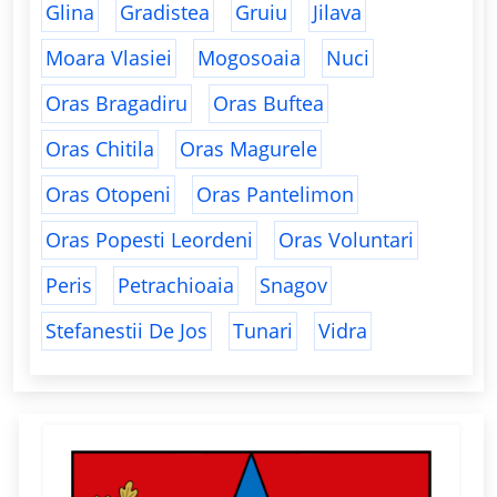
Glina
Gradistea
Gruiu
Jilava
Moara Vlasiei
Mogosoaia
Nuci
Oras Bragadiru
Oras Buftea
Oras Chitila
Oras Magurele
Oras Otopeni
Oras Pantelimon
Oras Popesti Leordeni
Oras Voluntari
Peris
Petrachioaia
Snagov
Stefanestii De Jos
Tunari
Vidra