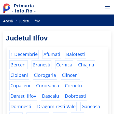
Primaria
- Info.Ro -
Acasă
Judetul Ilfov
Judetul Ilfov
1 Decembrie
Afumati
Balotesti
Berceni
Branesti
Cernica
Chiajna
Ciolpani
Ciorogarla
Clinceni
Copaceni
Corbeanca
Cornetu
Darasti Ilfov
Dascalu
Dobroesti
Domnesti
Dragomiresti Vale
Ganeasa