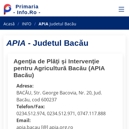
Primaria
- Info.Ro -
Acasă
INFO
APIA
Judetul Bacău
APIA
- Judetul Bacău
Agenţia de Plăţi şi Intervenţie
pentru Agricultură​ Bacău (APIA
Bacău)
Adresa:
BACĂU, Str. George Bacovia, Nr. 20, Jud.
Bacău, cod 600237
Telefon/Fax:
0234.512.974, 0234.512.971, 0747.117.888
Email:
apia.bacau [@] apia.org.ro