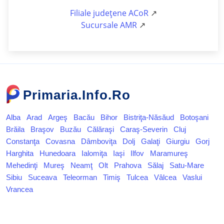
Filiale județene ACoR
↗
Sucursale AMR
↗
Primaria.Info.Ro
Alba
Arad
Argeş
Bacău
Bihor
Bistriţa-Năsăud
Botoşani
Brăila
Braşov
Buzău
Călăraşi
Caraş-Severin
Cluj
Constanţa
Covasna
Dâmboviţa
Dolj
Galaţi
Giurgiu
Gorj
Harghita
Hunedoara
Ialomiţa
Iaşi
Ilfov
Maramureş
Mehedinţi
Mureş
Neamţ
Olt
Prahova
Sălaj
Satu-Mare
Sibiu
Suceava
Teleorman
Timiş
Tulcea
Vâlcea
Vaslui
Vrancea