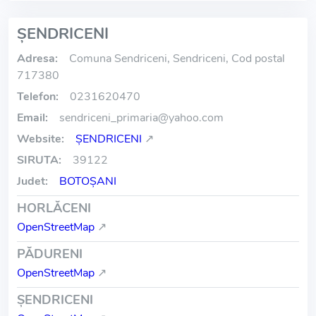
ŞENDRICENI
Adresa:
Comuna Sendriceni, Sendriceni, Cod postal
717380
Telefon:
0231620470
Email:
sendriceni_primaria
@
yahoo.com
Website:
ŞENDRICENI
↗
SIRUTA:
39122
Judet:
BOTOŞANI
HORLĂCENI
OpenStreetMap
↗
PĂDURENI
OpenStreetMap
↗
ŞENDRICENI