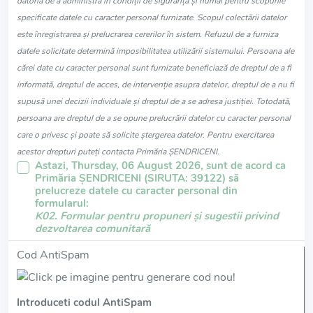
datoria de a administra în condiții de siguranță și numai pentru scopurile
specificate datele cu caracter personal furnizate. Scopul colectării datelor
este înregistrarea și prelucrarea cererilor în sistem. Refuzul de a furniza
datele solicitate determină imposibilitatea utilizării sistemului. Persoana ale
cărei date cu caracter personal sunt furnizate beneficiază de dreptul de a fi
informată, dreptul de acces, de intervenție asupra datelor, dreptul de a nu fi
supusă unei decizii individuale și dreptul de a se adresa justiției. Totodată,
persoana are dreptul de a se opune prelucrării datelor cu caracter personal
care o privesc și poate să solicite ștergerea datelor. Pentru exercitarea
acestor drepturi puteți contacta Primăria ŞENDRICENI.
Astazi, Thursday, 06 August 2026, sunt de acord ca
Primăria ŞENDRICENI (SIRUTA: 39122) să
prelucreze datele cu caracter personal din
formularul:
K02. Formular pentru propuneri și sugestii privind
dezvoltarea comunitară
Cod AntiSpam
Introduceti codul AntiSpam