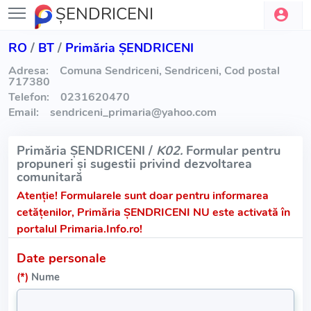
ŞENDRICENI
RO
/
BT
/
Primăria ŞENDRICENI
Adresa:
Comuna Sendriceni, Sendriceni, Cod postal
717380
Telefon:
0231620470
Email:
sendriceni_primaria
@
yahoo.com
Primăria ŞENDRICENI /
K02.
Formular pentru
propuneri și sugestii privind dezvoltarea
comunitară
Atenție!
Formularele sunt doar pentru informarea
cetățenilor, Primăria ŞENDRICENI NU este activată în
portalul Primaria.Info.ro!
Date personale
(*)
Nume