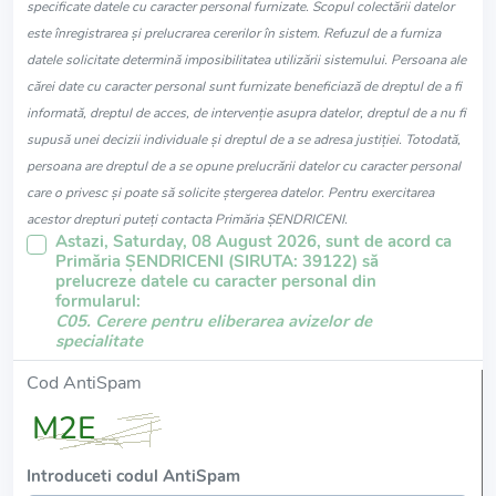
specificate datele cu caracter personal furnizate. Scopul colectării datelor
este înregistrarea și prelucrarea cererilor în sistem. Refuzul de a furniza
datele solicitate determină imposibilitatea utilizării sistemului. Persoana ale
cărei date cu caracter personal sunt furnizate beneficiază de dreptul de a fi
informată, dreptul de acces, de intervenție asupra datelor, dreptul de a nu fi
supusă unei decizii individuale și dreptul de a se adresa justiției. Totodată,
persoana are dreptul de a se opune prelucrării datelor cu caracter personal
care o privesc și poate să solicite ștergerea datelor. Pentru exercitarea
acestor drepturi puteți contacta Primăria ŞENDRICENI.
Astazi, Saturday, 08 August 2026, sunt de acord ca
Primăria ŞENDRICENI (SIRUTA: 39122) să
prelucreze datele cu caracter personal din
formularul:
C05. Cerere pentru eliberarea avizelor de
specialitate
Cod AntiSpam
Introduceti codul AntiSpam