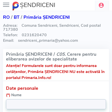
ŞENDRICENI
RO
/
BT
/
Primăria ŞENDRICENI
Adresa:
Comuna Sendriceni, Sendriceni, Cod postal
717380
Telefon:
0231620470
Email:
sendriceni_primaria
@
yahoo.com
Primăria ŞENDRICENI /
C05.
Cerere pentru
eliberarea avizelor de specialitate
Atenție!
Formularele sunt doar pentru informarea
cetățenilor, Primăria ŞENDRICENI NU este activată în
portalul Primaria.Info.ro!
Date personale
(*)
Nume