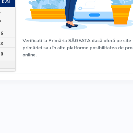
DUM
2
9
16
Verificati la Primăria SĂGEATA dacă oferă pe site-
23
primăriei sau în alte platforme posibilitatea de pr
30
online.
6