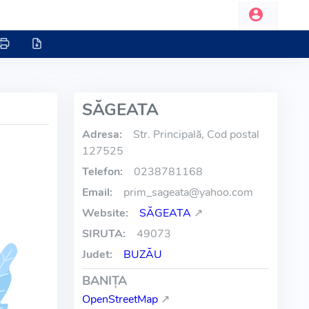
SĂGEATA
Adresa:
Str. Principală, Cod postal
127525
Telefon:
0238781168
Email:
prim_sageata
@
yahoo.com
Website:
SĂGEATA
↗
SIRUTA:
49073
Judet:
BUZĂU
BANIŢA
OpenStreetMap
↗