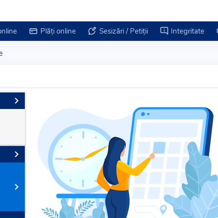
online
Plăți online
Sesizări / Petiții
Integritate
e