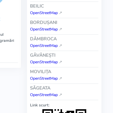
BEILIC
OpenStreetMap
↗
BORDUŞANI
OpenStreetMap
↗
ul
DÂMBROCA
ogramări
OpenStreetMap
↗
GĂVĂNEŞTI
OpenStreetMap
↗
MOVILIŢA
OpenStreetMap
↗
SĂGEATA
OpenStreetMap
↗
Link scurt: