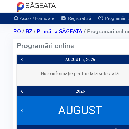
SĂGEATA
Acasa / Formulare
Registratură
Programări 
RO
/
BZ
/
Primăria SĂGEATA
/ Programări onlin
Programări online
AUGUST 7, 2026
Nicio informație pentru data selectată.
2026
AUGUST