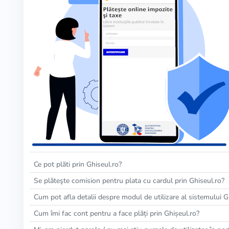
Ce pot plăti prin Ghiseul.ro?
Se plăteşte comision pentru plata cu cardul prin Ghiseul.ro?
Cum pot afla detalii despre modul de utilizare al sistemului G
Cum îmi fac cont pentru a face plăți prin Ghișeul.ro?