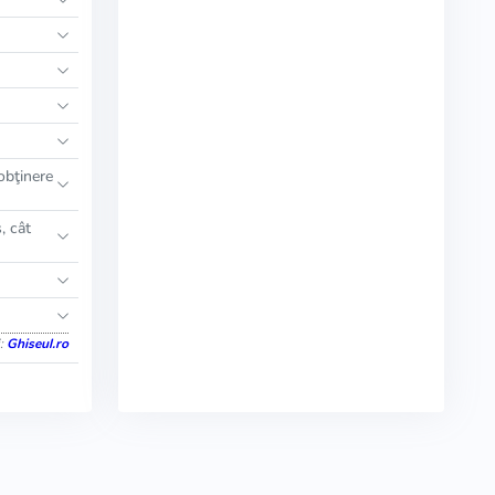
 obţinere
, cât
i:
Ghiseul.ro