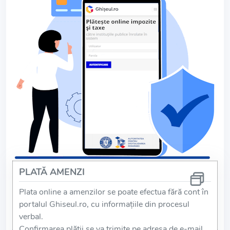
PLATĂ AMENZI
Plata online a amenzilor se poate efectua fără cont în
portalul Ghiseul.ro, cu informațiile din procesul
verbal.
Confirmarea plății se va trimite pe adresa de e-mail.