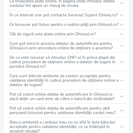
La finalizarea plății online, în pagina unde introduc datele
cardului îmi apare un mesaj de eroare.
În ce interval orar pot contacta Serviciul Suport Ghiseu.ro?
Ce browser pot folosi pentru a realiza plăți prin Ghiseul.ro?
Cât de sigură este plata online prin Ghiseul.ro?
Cum pot intra în posesia datelor de autentificare pentru
Ghiseul.ro prin procedura online de obţinere a acestora?
De ce este necesar să introduc CNP-ul în prima etapă din
cadrul procedurii de obţinere online a datelor de logare în
portalul Ghiseul.ro?
Care sunt băncile emitente de carduri acceptate pentru
validarea identităţii în cadrul procedurii de obţinere online a
datelor de logare?
Pot să solicit online datele de autentificare în Ghiseul.ro
dacă dețin un card emis de către o bancă din străinatate?
Pot să solicit online datele de autentificare pentru altă
persoană folosind pentru validarea identităţii cardul meu?
Banca emitentă a cardului meu nu se află în lista băncilor
acceptate pentru validarea identităţii, ce se întâmplă în
această situaţie?