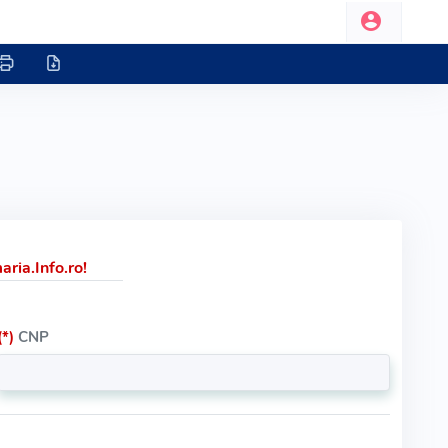
ria.Info.ro!
(*)
CNP