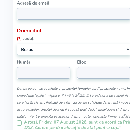
Adresă de email
Domiciliul
(*)
Județ
Număr
Bloc
Datele personale solicitate in prezentul formular vor fi prelucrate numai î
prevederile legale în vigoare. Primăria SĂGEATA are datoria de a administra
cererilor în sistem. Refuzul de a furniza datele solicitate determină imposib
asupra datelor, dreptul de a nu fi supusă unei decizii individuale și dreptul
datelor. Pentru exercitarea acestor drepturi puteți contacta Primăria SĂG
Astazi, Friday, 07 August 2026, sunt de acord ca Pr
D02. Cerere pentru alocație de stat pentru copii