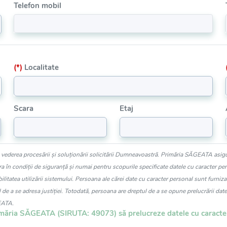
Telefon mobil
(*)
Localitate
Scara
Etaj
n vederea procesării și soluționării solicitării Dumneavoastră. Primăria SĂGEATA asigu
 în condiții de siguranță și numai pentru scopurile specificate datele cu caracter perso
ilitatea utilizării sistemului. Persoana ale cărei date cu caracter personal sunt furniza
 de a se adresa justiției. Totodată, persoana are dreptul de a se opune prelucrării date
EATA.
imăria SĂGEATA (SIRUTA: 49073) să prelucreze datele cu caracter