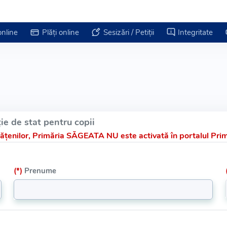
online
Plăți online
Sesizări / Petiții
Integritate
ie de stat pentru copii
țenilor, Primăria SĂGEATA NU este activată în portalul Prima
(*)
Prenume