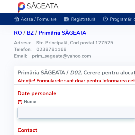
SĂGEATA
Acasa / Formulare
Registratură
Programări 
RO
/
BZ
/
Primăria SĂGEATA
Adresa:
Str. Principală, Cod postal 127525
Telefon:
0238781168
Email:
prim_sageata
@
yahoo.com
Primăria SĂGEATA /
D02.
Cerere pentru alocaț
Atenție!
Formularele sunt doar pentru informarea cetă
Date personale
(*)
Nume
Contact