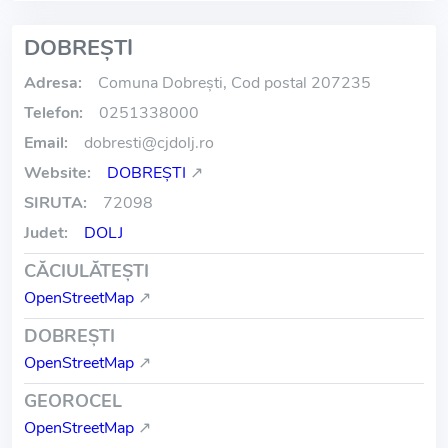
DOBREŞTI
Adresa:
Comuna Dobreşti, Cod postal 207235
Telefon:
0251338000
Email:
dobresti
@
cjdolj.ro
Website:
DOBREŞTI
↗
SIRUTA:
72098
Judet:
DOLJ
CĂCIULĂTEŞTI
OpenStreetMap
↗
DOBREŞTI
OpenStreetMap
↗
GEOROCEL
OpenStreetMap
↗