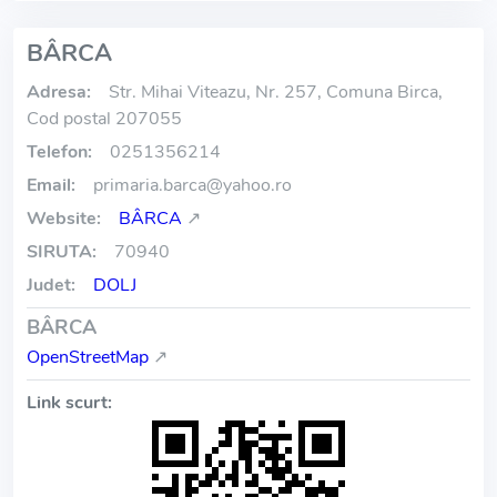
BÂRCA
Adresa:
Str. Mihai Viteazu, Nr. 257, Comuna Birca,
Cod postal 207055
Telefon:
0251356214
Email:
primaria.barca
@
yahoo.ro
Website:
BÂRCA
↗
SIRUTA:
70940
Judet:
DOLJ
BÂRCA
OpenStreetMap
↗
Link scurt: