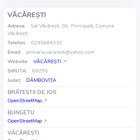
VĂCĂREŞTI
Adresa:
Sat Văcăreşti, Str. Principală, Comuna
Văcăreşti
Telefon:
0245684330
Email:
primaria.vacaresti
@
yahoo.com
Website:
VĂCĂREŞTI
↗
SIRUTA:
69250
Judet:
DÂMBOVIŢA
BRĂTEŞTII DE JOS
OpenStreetMap
↗
BUNGETU
OpenStreetMap
↗
VĂCĂREŞTI