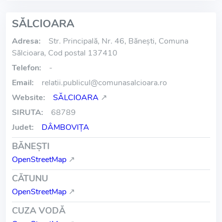
SĂLCIOARA
Adresa:
Str. Principală, Nr. 46, Bănești, Comuna
Sălcioara, Cod postal 137410
Telefon:
-
Email:
relatii.publicul
@
comunasalcioara.ro
Website:
SĂLCIOARA
↗
SIRUTA:
68789
Judet:
DÂMBOVIŢA
BĂNEŞTI
OpenStreetMap
↗
CĂTUNU
OpenStreetMap
↗
CUZA VODĂ