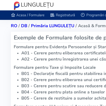
LUNGULEŢU
Acasa / Formulare
Registratură
Programări 
RO
/
DB
/
Primăria LUNGULEŢU
/ Acasă & Formu
Exemple de Formulare folosite de p
Formulare pentru Evidența Persoanelor și Star
A01 - Cerere pentru eliberarea certificatel
A02 - Cerere pentru înregistrarea unei căs
Formulare pentru Taxe și Impozite Locale
B01 - Declarație fiscală pentru stabilirea i
B02 - Cerere pentru eliberarea unui certific
B03 - Cerere pentru scutire sau reducere 
B04 - Cerere pentru plata online a taxelor 
B05 - Cerere de restituire a sumelor achita