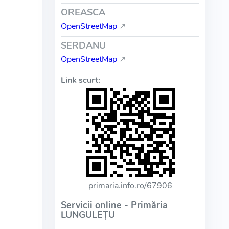
OREASCA
OpenStreetMap
↗
SERDANU
OpenStreetMap
↗
Link scurt:
primaria.info.ro/67906
Servicii online - Primăria
LUNGULEŢU