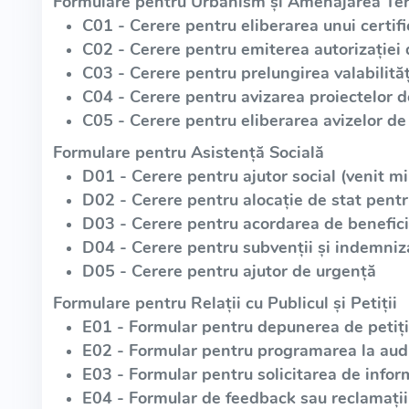
Formulare pentru Urbanism și Amenajarea Teri
C01 - Cerere pentru eliberarea unui certif
C02 - Cerere pentru emiterea autorizației 
C03 - Cerere pentru prelungirea valabilități
C04 - Cerere pentru avizarea proiectelor 
C05 - Cerere pentru eliberarea avizelor de 
Formulare pentru Asistență Socială
D01 - Cerere pentru ajutor social (venit m
D02 - Cerere pentru alocație de stat pentr
D03 - Cerere pentru acordarea de beneficii
D04 - Cerere pentru subvenții și indemniz
D05 - Cerere pentru ajutor de urgență
Formulare pentru Relații cu Publicul și Petiții
E01 - Formular pentru depunerea de petiții
E02 - Formular pentru programarea la aud
E03 - Formular pentru solicitarea de infor
E04 - Formular de feedback sau reclamații 