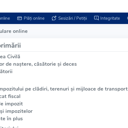
online
Plăți online
Sesizări / Petiții
Integritate
lare online
rimării
ea Civilă
or de naștere, căsătorie și deces
ătorii
mpozitului pe clădiri, terenuri și mijloace de transport
at fiscal
de impozit
și impozitelor
te în plus