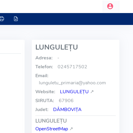
LUNGULEŢU
Adresa:
-
Telefon:
0245717502
Email:
lunguletu_primaria
@
yahoo.com
Website:
LUNGULEŢU
↗
SIRUTA:
67906
Judet:
DÂMBOVIŢA
LUNGULEŢU
OpenStreetMap
↗