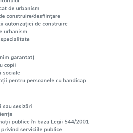
toriului
icat de urbanism
de construire/desființare
i autorizației de construire
de urbanism
specialitate
inim garantat)
u copii
 sociale
ații pentru persoanele cu handicap
 sau sesizări
iențe
mații publice în baza Legii 544/2001
privind serviciile publice