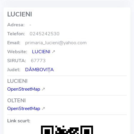
LUCIENI
Adresa:
-
Telefon:
0245242530
Email:
primaria_lucieni
@
yahoo.com
Website:
LUCIENI
↗
SIRUTA:
67773
Judet:
DÂMBOVIŢA
LUCIENI
OpenStreetMap
↗
OLTENI
OpenStreetMap
↗
Link scurt: