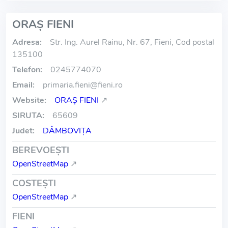
ORAŞ FIENI
Adresa:
Str. Ing. Aurel Rainu, Nr. 67, Fieni, Cod postal
135100
Telefon:
0245774070
Email:
primaria.fieni
@
fieni.ro
Website:
ORAŞ FIENI
↗
SIRUTA:
65609
Judet:
DÂMBOVIŢA
BEREVOEŞTI
OpenStreetMap
↗
COSTEŞTI
OpenStreetMap
↗
FIENI