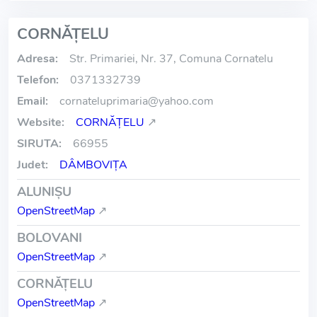
CORNĂŢELU
Adresa:
Str. Primariei, Nr. 37, Comuna Cornatelu
Telefon:
0371332739
Email:
cornateluprimaria
@
yahoo.com
Website:
CORNĂŢELU
↗
SIRUTA:
66955
Judet:
DÂMBOVIŢA
ALUNIŞU
OpenStreetMap
↗
BOLOVANI
OpenStreetMap
↗
CORNĂŢELU
OpenStreetMap
↗