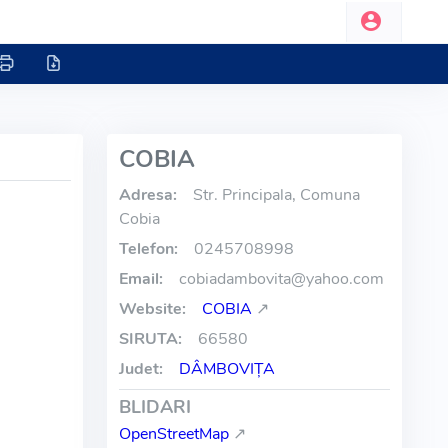
COBIA
Adresa:
Str. Principala, Comuna
Cobia
Telefon:
0245708998
Email:
cobiadambovita
@
yahoo.com
Website:
COBIA
↗
SIRUTA:
66580
Judet:
DÂMBOVIŢA
BLIDARI
OpenStreetMap
↗