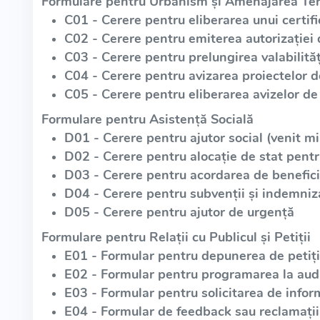
Formulare pentru Urbanism și Amenajarea Teri
C01 - Cerere pentru eliberarea unui certif
C02 - Cerere pentru emiterea autorizației 
C03 - Cerere pentru prelungirea valabilități
C04 - Cerere pentru avizarea proiectelor 
C05 - Cerere pentru eliberarea avizelor de 
Formulare pentru Asistență Socială
D01 - Cerere pentru ajutor social (venit m
D02 - Cerere pentru alocație de stat pentr
D03 - Cerere pentru acordarea de beneficii
D04 - Cerere pentru subvenții și indemniz
D05 - Cerere pentru ajutor de urgență
Formulare pentru Relații cu Publicul și Petiții
E01 - Formular pentru depunerea de petiții
E02 - Formular pentru programarea la aud
E03 - Formular pentru solicitarea de infor
E04 - Formular de feedback sau reclamații 