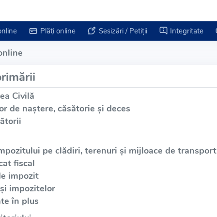
online
Plăți online
Sesizări / Petiții
Integritate
online
rimării
ea Civilă
or de naștere, căsătorie și deces
ătorii
mpozitului pe clădiri, terenuri și mijloace de transport
at fiscal
de impozit
și impozitelor
te în plus