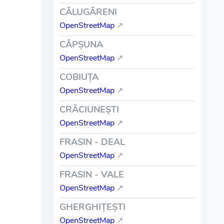
CĂLUGĂRENI
OpenStreetMap
↗
CĂPŞUNA
OpenStreetMap
↗
COBIUŢA
OpenStreetMap
↗
CRĂCIUNEŞTI
OpenStreetMap
↗
FRASIN - DEAL
OpenStreetMap
↗
FRASIN - VALE
OpenStreetMap
↗
GHERGHIŢEŞTI
OpenStreetMap
↗