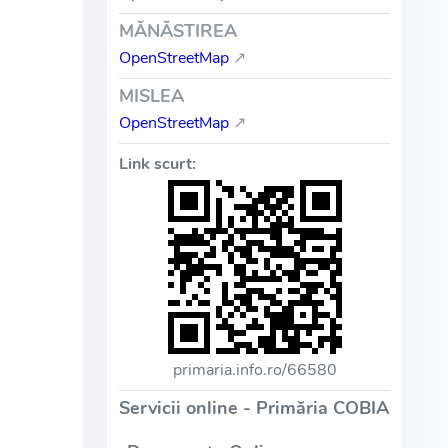
MĂNĂSTIREA
OpenStreetMap
↗
MISLEA
OpenStreetMap
↗
Link scurt:
primaria.info.ro/66580
Servicii online - Primăria COBIA