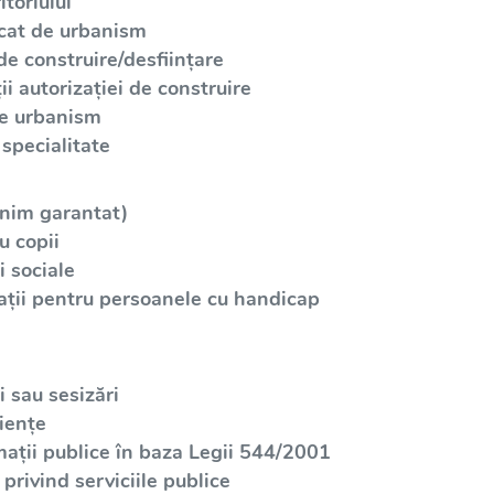
toriului
icat de urbanism
de construire/desființare
i autorizației de construire
de urbanism
specialitate
inim garantat)
u copii
 sociale
ații pentru persoanele cu handicap
 sau sesizări
iențe
mații publice în baza Legii 544/2001
privind serviciile publice