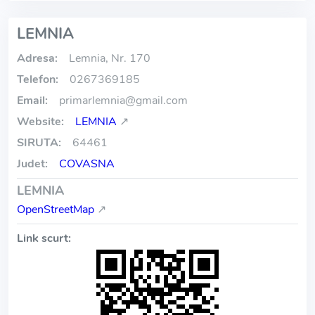
LEMNIA
Adresa:
Lemnia, Nr. 170
Telefon:
0267369185
Email:
primarlemnia
@
gmail.com
Website:
LEMNIA
↗
SIRUTA:
64461
Judet:
COVASNA
LEMNIA
OpenStreetMap
↗
Link scurt: