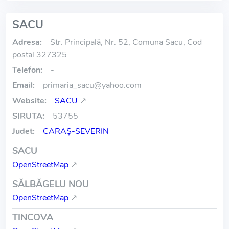
SACU
Adresa:
Str. Principală, Nr. 52, Comuna Sacu, Cod
postal 327325
Telefon:
-
Email:
primaria_sacu
@
yahoo.com
Website:
SACU
↗
SIRUTA:
53755
Judet:
CARAŞ-SEVERIN
SACU
OpenStreetMap
↗
SĂLBĂGELU NOU
OpenStreetMap
↗
TINCOVA