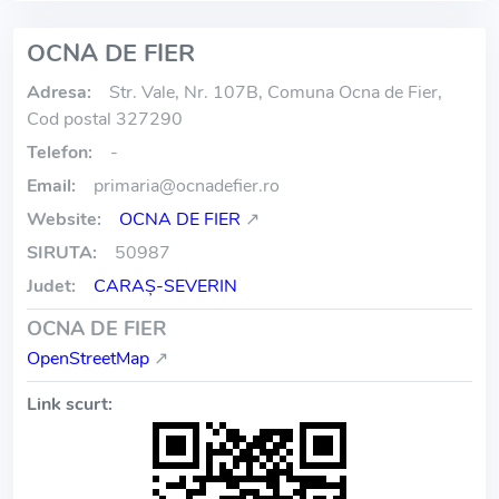
OCNA DE FIER
Adresa:
Str. Vale, Nr. 107B, Comuna Ocna de Fier,
Cod postal 327290
Telefon:
-
Email:
primaria
@
ocnadefier.ro
Website:
OCNA DE FIER
↗
SIRUTA:
50987
Judet:
CARAŞ-SEVERIN
OCNA DE FIER
OpenStreetMap
↗
Link scurt: