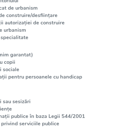
toriului
icat de urbanism
de construire/desființare
i autorizației de construire
de urbanism
specialitate
inim garantat)
u copii
 sociale
ații pentru persoanele cu handicap
 sau sesizări
iențe
mații publice în baza Legii 544/2001
privind serviciile publice