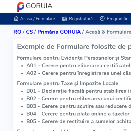
GORUIA
Acasa / Formulare
Registratură
Programări 
RO
/
CS
/
Primăria GORUIA
/ Acasă & Formulare
Exemple de Formulare folosite de p
Formulare pentru Evidența Persoanelor și Star
A01 - Cerere pentru eliberarea certificatel
A02 - Cerere pentru înregistrarea unei căs
Formulare pentru Taxe și Impozite Locale
B01 - Declarație fiscală pentru stabilirea i
B02 - Cerere pentru eliberarea unui certific
B03 - Cerere pentru scutire sau reducere 
B04 - Cerere pentru plata online a taxelor 
B05 - Cerere de restituire a sumelor achita