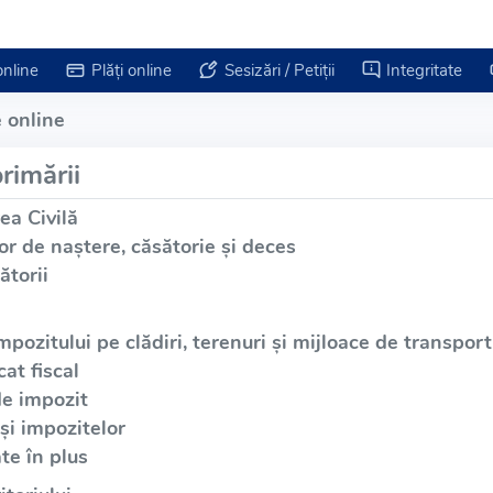
online
Plăți online
Sesizări / Petiții
Integritate
 online
rimării
ea Civilă
or de naștere, căsătorie și deces
ătorii
mpozitului pe clădiri, terenuri și mijloace de transport
at fiscal
de impozit
și impozitelor
te în plus