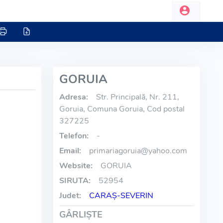
GORUIA
Adresa:
Str. Principală, Nr. 211,
Goruia, Comuna Goruia, Cod postal
327225
Telefon:
-
Email:
primariagoruia
@
yahoo.com
Website:
GORUIA
SIRUTA:
52954
Judet:
CARAŞ-SEVERIN
GÂRLIŞTE