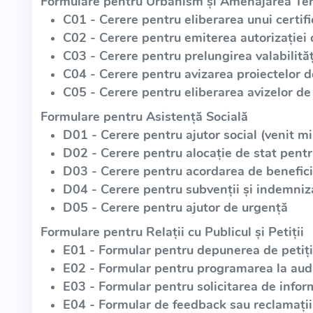
Formulare pentru Urbanism și Amenajarea Teri
C01 - Cerere pentru eliberarea unui certif
C02 - Cerere pentru emiterea autorizației 
C03 - Cerere pentru prelungirea valabilități
C04 - Cerere pentru avizarea proiectelor 
C05 - Cerere pentru eliberarea avizelor de 
Formulare pentru Asistență Socială
D01 - Cerere pentru ajutor social (venit m
D02 - Cerere pentru alocație de stat pentr
D03 - Cerere pentru acordarea de beneficii
D04 - Cerere pentru subvenții și indemniz
D05 - Cerere pentru ajutor de urgență
Formulare pentru Relații cu Publicul și Petiții
E01 - Formular pentru depunerea de petiții
E02 - Formular pentru programarea la aud
E03 - Formular pentru solicitarea de infor
E04 - Formular de feedback sau reclamații 