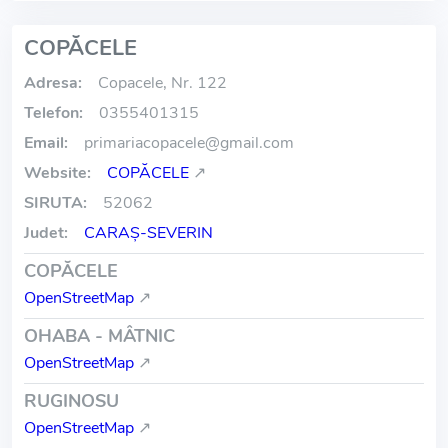
COPĂCELE
Adresa:
Copacele, Nr. 122
Telefon:
0355401315
Email:
primariacopacele
@
gmail.com
Website:
COPĂCELE
↗
SIRUTA:
52062
Judet:
CARAŞ-SEVERIN
COPĂCELE
OpenStreetMap
↗
OHABA - MÂTNIC
OpenStreetMap
↗
RUGINOSU
OpenStreetMap
↗