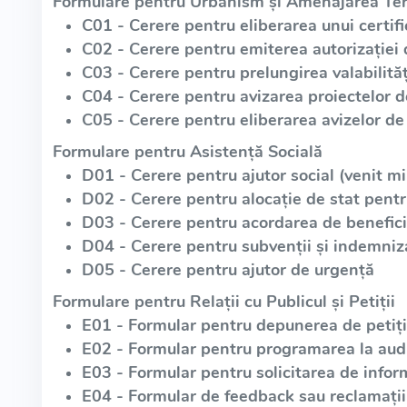
Formulare pentru Urbanism și Amenajarea Teri
C01 - Cerere pentru eliberarea unui certif
C02 - Cerere pentru emiterea autorizației 
C03 - Cerere pentru prelungirea valabilități
C04 - Cerere pentru avizarea proiectelor 
C05 - Cerere pentru eliberarea avizelor de 
Formulare pentru Asistență Socială
D01 - Cerere pentru ajutor social (venit m
D02 - Cerere pentru alocație de stat pentr
D03 - Cerere pentru acordarea de beneficii
D04 - Cerere pentru subvenții și indemniz
D05 - Cerere pentru ajutor de urgență
Formulare pentru Relații cu Publicul și Petiții
E01 - Formular pentru depunerea de petiții
E02 - Formular pentru programarea la aud
E03 - Formular pentru solicitarea de infor
E04 - Formular de feedback sau reclamații 