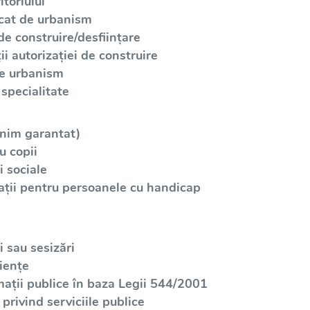
toriului
icat de urbanism
de construire/desființare
i autorizației de construire
de urbanism
specialitate
inim garantat)
u copii
 sociale
ații pentru persoanele cu handicap
 sau sesizări
iențe
mații publice în baza Legii 544/2001
privind serviciile publice