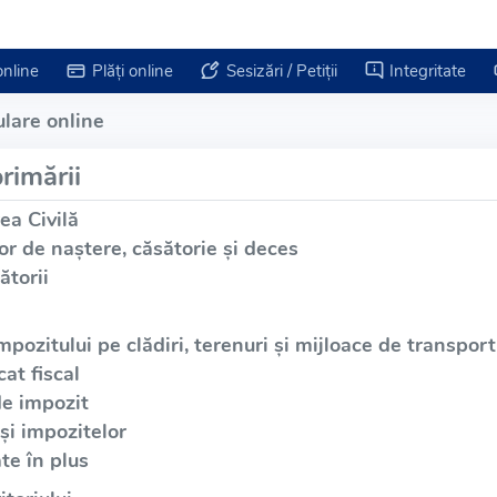
online
Plăți online
Sesizări / Petiții
Integritate
lare online
rimării
ea Civilă
or de naștere, căsătorie și deces
ătorii
mpozitului pe clădiri, terenuri și mijloace de transport
at fiscal
de impozit
și impozitelor
te în plus