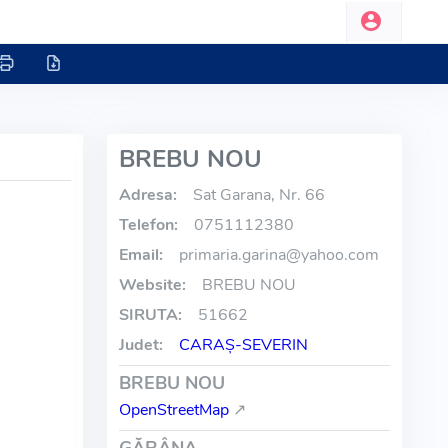
BREBU NOU
Adresa:
Sat Garana, Nr. 66
Telefon:
0751112380
Email:
primaria.garina
@
yahoo.com
Website:
BREBU NOU
SIRUTA:
51662
Judet:
CARAŞ-SEVERIN
BREBU NOU
OpenStreetMap
↗