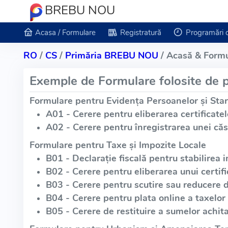
BREBU NOU
Acasa / Formulare
Registratură
Programări 
RO
/
CS
/
Primăria BREBU NOU
/ Acasă & Formu
Exemple de Formulare folosite de p
Formulare pentru Evidența Persoanelor și Star
A01 - Cerere pentru eliberarea certificatel
A02 - Cerere pentru înregistrarea unei căs
Formulare pentru Taxe și Impozite Locale
B01 - Declarație fiscală pentru stabilirea i
B02 - Cerere pentru eliberarea unui certific
B03 - Cerere pentru scutire sau reducere 
B04 - Cerere pentru plata online a taxelor 
B05 - Cerere de restituire a sumelor achita