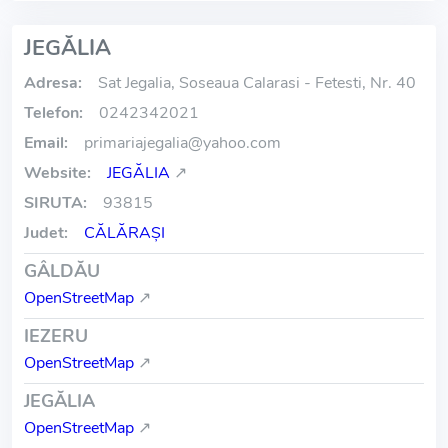
JEGĂLIA
Adresa:
Sat Jegalia, Soseaua Calarasi - Fetesti, Nr. 40
Telefon:
0242342021
Email:
primariajegalia
@
yahoo.com
Website:
JEGĂLIA
↗
SIRUTA:
93815
Judet:
CĂLĂRAŞI
GÂLDĂU
OpenStreetMap
↗
IEZERU
OpenStreetMap
↗
JEGĂLIA
OpenStreetMap
↗