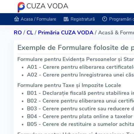
CUZA VODA
Acasa / Formulare
Registratură
Programări 
RO
/
CL
/
Primăria CUZA VODA
/ Acasă & Formu
Exemple de Formulare folosite de p
Formulare pentru Evidența Persoanelor și Star
A01 - Cerere pentru eliberarea certificatel
A02 - Cerere pentru înregistrarea unei căs
Formulare pentru Taxe și Impozite Locale
B01 - Declarație fiscală pentru stabilirea i
B02 - Cerere pentru eliberarea unui certific
B03 - Cerere pentru scutire sau reducere 
B04 - Cerere pentru plata online a taxelor 
B05 - Cerere de restituire a sumelor achita