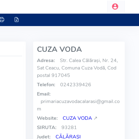
CUZA VODA
Adresa:
Str. Calea Călărași, Nr. 24,
Sat Ceacu, Comuna Cuza Vodă, Cod
postal 917045
Telefon:
0242339426
Email:
primariacuzavodacalarasi
@
gmail.co
m
Website:
CUZA VODA
↗
SIRUTA:
93281
Judet:
CĂLĂRAŞI