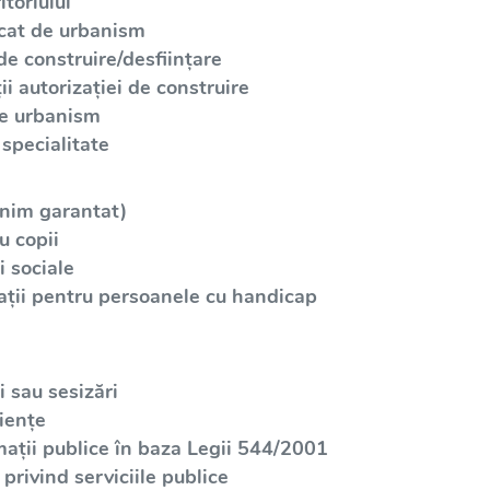
toriului
icat de urbanism
de construire/desființare
i autorizației de construire
de urbanism
specialitate
inim garantat)
u copii
 sociale
ații pentru persoanele cu handicap
 sau sesizări
iențe
mații publice în baza Legii 544/2001
privind serviciile publice