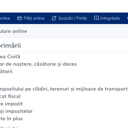
online
Plăți online
Sesizări / Petiții
Integritate
lare online
rimării
ea Civilă
or de naștere, căsătorie și deces
ătorii
mpozitului pe clădiri, terenuri și mijloace de transport
at fiscal
de impozit
și impozitelor
te în plus