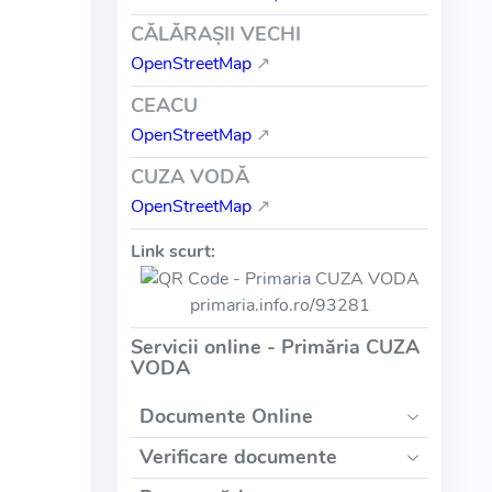
CĂLĂRAŞII VECHI
OpenStreetMap
↗
CEACU
OpenStreetMap
↗
CUZA VODĂ
OpenStreetMap
↗
Link scurt:
primaria.info.ro/93281
Servicii online - Primăria CUZA
VODA
Documente Online
Verificare documente