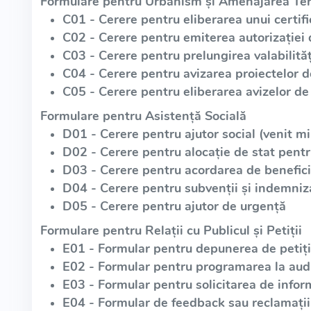
Formulare pentru Urbanism și Amenajarea Teri
C01 - Cerere pentru eliberarea unui certif
C02 - Cerere pentru emiterea autorizației 
C03 - Cerere pentru prelungirea valabilități
C04 - Cerere pentru avizarea proiectelor 
C05 - Cerere pentru eliberarea avizelor de 
Formulare pentru Asistență Socială
D01 - Cerere pentru ajutor social (venit m
D02 - Cerere pentru alocație de stat pentr
D03 - Cerere pentru acordarea de beneficii
D04 - Cerere pentru subvenții și indemniz
D05 - Cerere pentru ajutor de urgență
Formulare pentru Relații cu Publicul și Petiții
E01 - Formular pentru depunerea de petiții
E02 - Formular pentru programarea la aud
E03 - Formular pentru solicitarea de infor
E04 - Formular de feedback sau reclamații 