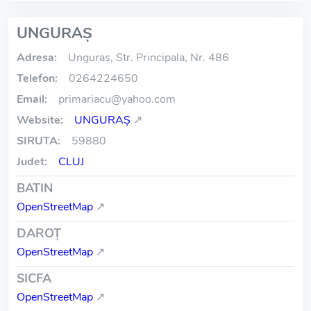
UNGURAŞ
Adresa:
Unguraş, Str. Principala, Nr. 486
Telefon:
0264224650
Email:
primariacu
@
yahoo.com
Website:
UNGURAŞ
↗
SIRUTA:
59880
Judet:
CLUJ
BATIN
OpenStreetMap
↗
DAROŢ
OpenStreetMap
↗
SICFA
OpenStreetMap
↗