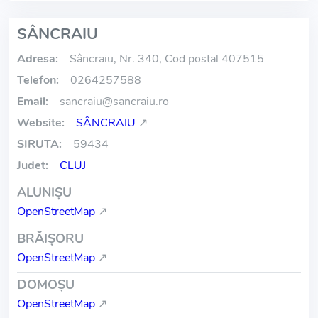
SÂNCRAIU
Adresa:
Sâncraiu, Nr. 340, Cod postal 407515
Telefon:
0264257588
Email:
sancraiu
@
sancraiu.ro
Website:
SÂNCRAIU
↗
SIRUTA:
59434
Judet:
CLUJ
ALUNIŞU
OpenStreetMap
↗
BRĂIŞORU
OpenStreetMap
↗
DOMOŞU
OpenStreetMap
↗