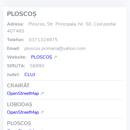
PLOSCOŞ
Adresa:
Ploscos, Str. Principala, Nr. 50, Cod postal
407465
Telefon:
0371324975
Email:
ploscos.primaria
@
yahoo.com
Website:
PLOSCOŞ
↗
SIRUTA:
58990
Judet:
CLUJ
CRAIRÂT
OpenStreetMap
↗
LOBODAŞ
OpenStreetMap
↗
PLOSCOŞ