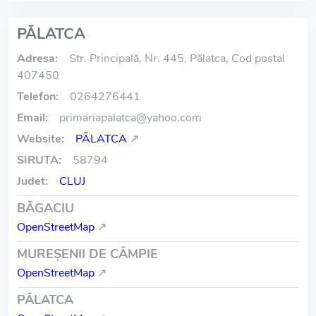
PĂLATCA
Adresa:
Str. Principală, Nr. 445, Pălatca, Cod postal
407450
Telefon:
0264276441
Email:
primariapalatca
@
yahoo.com
Website:
PĂLATCA
↗
SIRUTA:
58794
Judet:
CLUJ
BĂGACIU
OpenStreetMap
↗
MUREŞENII DE CÂMPIE
OpenStreetMap
↗
PĂLATCA