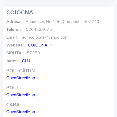
COJOCNA
Adresa:
Republicii, Nr. 106, Cod postal 407240
Telefon:
0264234075
Email:
admcojocna
@
yahoo.com
Website:
COJOCNA
↗
SIRUTA:
57350
Judet:
CLUJ
BOJ - CĂTUN
OpenStreetMap
↗
BOJU
OpenStreetMap
↗
CARA
OpenStreetMap
↗