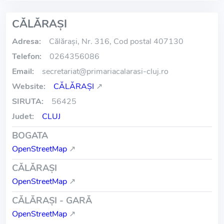
CĂLĂRAŞI
Adresa:
Călăraşi, Nr. 316, Cod postal 407130
Telefon:
0264356086
Email:
secretariat
@
primariacalarasi-cluj.ro
Website:
CĂLĂRAŞI
↗
SIRUTA:
56425
Judet:
CLUJ
BOGATA
OpenStreetMap
↗
CĂLĂRAŞI
OpenStreetMap
↗
CĂLĂRAŞI - GARĂ
OpenStreetMap
↗