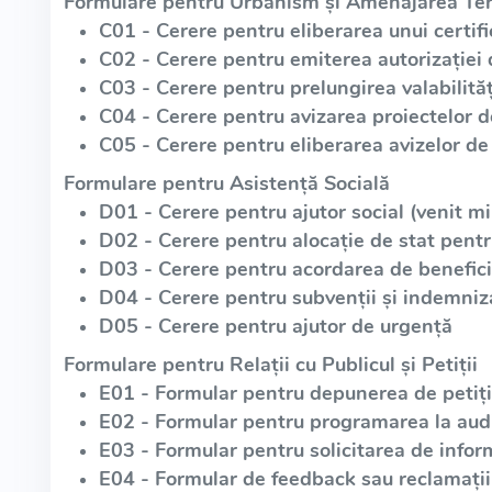
Formulare pentru Urbanism și Amenajarea Teri
C01 - Cerere pentru eliberarea unui certif
C02 - Cerere pentru emiterea autorizației 
C03 - Cerere pentru prelungirea valabilități
C04 - Cerere pentru avizarea proiectelor 
C05 - Cerere pentru eliberarea avizelor de 
Formulare pentru Asistență Socială
D01 - Cerere pentru ajutor social (venit m
D02 - Cerere pentru alocație de stat pentr
D03 - Cerere pentru acordarea de beneficii
D04 - Cerere pentru subvenții și indemniz
D05 - Cerere pentru ajutor de urgență
Formulare pentru Relații cu Publicul și Petiții
E01 - Formular pentru depunerea de petiții
E02 - Formular pentru programarea la aud
E03 - Formular pentru solicitarea de infor
E04 - Formular de feedback sau reclamații 