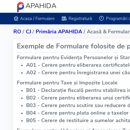
APAHIDA
Acasa / Formulare
Registratură
Programări 
RO
/
CJ
/
Primăria APAHIDA
/ Acasă & Formular
Exemple de Formulare folosite de p
Formulare pentru Evidența Persoanelor și Star
A01 - Cerere pentru eliberarea certificatel
A02 - Cerere pentru înregistrarea unei căs
Formulare pentru Taxe și Impozite Locale
B01 - Declarație fiscală pentru stabilirea i
B02 - Cerere pentru eliberarea unui certific
B03 - Cerere pentru scutire sau reducere 
B04 - Cerere pentru plata online a taxelor 
B05 - Cerere de restituire a sumelor achita