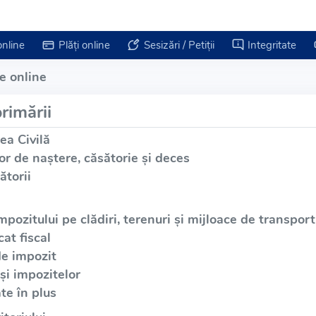
online
Plăți online
Sesizări / Petiții
Integritate
e online
rimării
ea Civilă
or de naștere, căsătorie și deces
ătorii
mpozitului pe clădiri, terenuri și mijloace de transport
at fiscal
de impozit
și impozitelor
te în plus