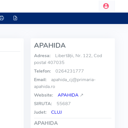
APAHIDA
Adresa:
Libertăţii, Nr. 122, Cod
postal 407035
Telefon:
0264231777
Email:
apahida_cj
@
primaria-
apahida.ro
Website:
APAHIDA
↗
SIRUTA:
55687
Judet:
CLUJ
APAHIDA