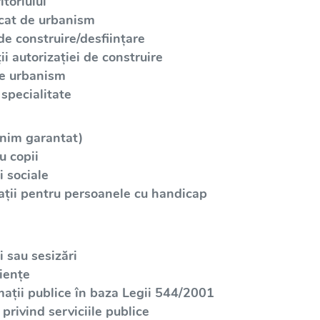
toriului
icat de urbanism
de construire/desființare
i autorizației de construire
de urbanism
specialitate
inim garantat)
u copii
 sociale
ații pentru persoanele cu handicap
 sau sesizări
iențe
mații publice în baza Legii 544/2001
privind serviciile publice