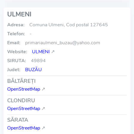
ULMENI
Adresa:
Comuna Ulmeni, Cod postal 127645
Telefon:
-
Email:
primariaulmeni_buzau
@
yahoo.com
Website:
ULMENI
↗
SIRUTA:
49894
Judet:
BUZĂU
BĂLTĂREŢI
OpenStreetMap
↗
CLONDIRU
OpenStreetMap
↗
SĂRATA
OpenStreetMap
↗