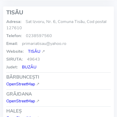
TISĂU
Adresa:
Sat Izvoru, Nr. 6, Comuna Tisău, Cod postal
127610
Telefon:
0238597560
Email:
primariatisau
@
yahoo.ro
Website:
TISĂU
↗
SIRUTA:
49643
Judet:
BUZĂU
BĂRBUNCEŞTI
OpenStreetMap
↗
GRĂJDANA
OpenStreetMap
↗
HALEŞ