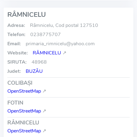
RÂMNICELU
Adresa:
Râmnicelu, Cod postal 127510
Telefon:
0238775707
Email:
primaria_rimnicelu
@
yahoo.com
Website:
RÂMNICELU
↗
SIRUTA:
48968
Judet:
BUZĂU
COLIBAŞI
OpenStreetMap
↗
FOTIN
OpenStreetMap
↗
RÂMNICELU
OpenStreetMap
↗