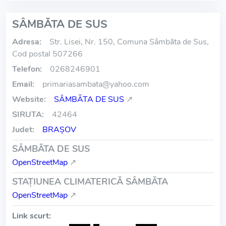
SÂMBĂTA DE SUS
Adresa:
Str. Lisei, Nr. 150, Comuna Sâmbăta de Sus,
Cod postal 507266
Telefon:
0268246901
Email:
primariasambata
@
yahoo.com
Website:
SÂMBĂTA DE SUS
↗
SIRUTA:
42464
Judet:
BRAŞOV
SÂMBĂTA DE SUS
OpenStreetMap
↗
STAŢIUNEA CLIMATERICĂ SÂMBĂTA
OpenStreetMap
↗
Link scurt: