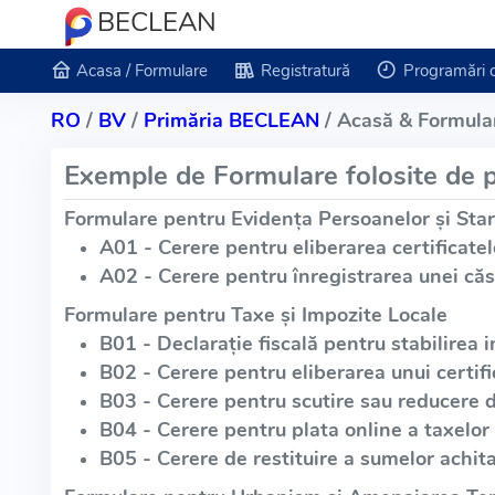
BECLEAN
Acasa / Formulare
Registratură
Programări 
RO
/
BV
/
Primăria BECLEAN
/ Acasă & Formula
Exemple de Formulare folosite de p
Formulare pentru Evidența Persoanelor și Star
A01 - Cerere pentru eliberarea certificatel
A02 - Cerere pentru înregistrarea unei căs
Formulare pentru Taxe și Impozite Locale
B01 - Declarație fiscală pentru stabilirea i
B02 - Cerere pentru eliberarea unui certific
B03 - Cerere pentru scutire sau reducere 
B04 - Cerere pentru plata online a taxelor 
B05 - Cerere de restituire a sumelor achita