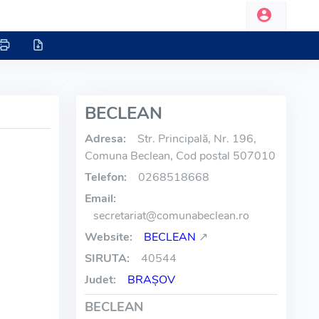
BECLEAN
Adresa:
Str. Principală, Nr. 196,
Comuna Beclean, Cod postal 507010
Telefon:
0268518668
Email:
secretariat
@
comunabeclean.ro
Website:
BECLEAN
↗
SIRUTA:
40544
Judet:
BRAŞOV
BECLEAN