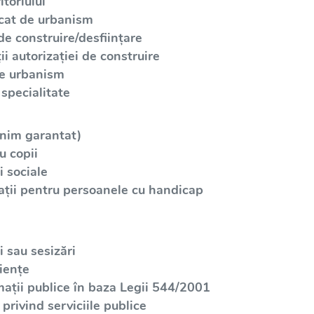
toriului
icat de urbanism
de construire/desființare
i autorizației de construire
de urbanism
specialitate
inim garantat)
u copii
 sociale
ații pentru persoanele cu handicap
 sau sesizări
iențe
mații publice în baza Legii 544/2001
privind serviciile publice