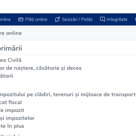
online
Plăți online
Sesizări / Petiții
Integritate
re online
rimării
ea Civilă
or de naștere, căsătorie și deces
ătorii
mpozitului pe clădiri, terenuri și mijloace de transport
at fiscal
de impozit
și impozitelor
te în plus