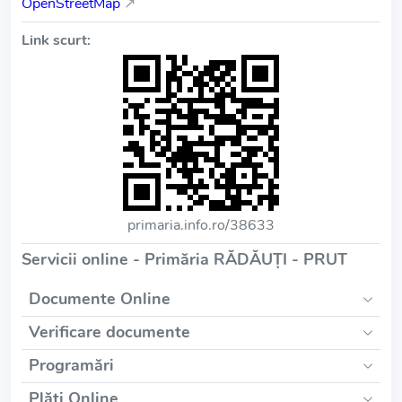
OpenStreetMap
↗
Link scurt:
primaria.info.ro/38633
Servicii online - Primăria RĂDĂUŢI - PRUT
Documente Online
Verificare documente
Programări
Plăți Online