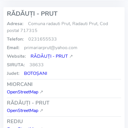
RĂDĂUŢI - PRUT
Adresa:
Comuna radauti Prut, Radauti Prut, Cod
postal 717315
Telefon:
0231655533
Email:
primariarprut
@
yahoo.com
Website:
RĂDĂUŢI - PRUT
↗
SIRUTA:
38633
Judet:
BOTOŞANI
MIORCANI
OpenStreetMap
↗
RĂDĂUŢI - PRUT
OpenStreetMap
↗
REDIU