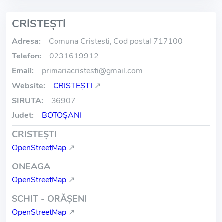
CRISTEŞTI
Adresa:
Comuna Cristesti, Cod postal 717100
Telefon:
0231619912
Email:
primariacristesti
@
gmail.com
Website:
CRISTEŞTI
↗
SIRUTA:
36907
Judet:
BOTOŞANI
CRISTEŞTI
OpenStreetMap
↗
ONEAGA
OpenStreetMap
↗
SCHIT - ORĂŞENI
OpenStreetMap
↗