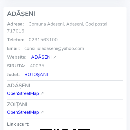
ADĂŞENI
Adresa:
Comuna Adaseni, Adaseni, Cod postal
717016
Telefon:
0231563100
Email:
consiliuladaseni
@
yahoo.com
Website:
ADĂŞENI
↗
SIRUTA:
40035
Judet:
BOTOŞANI
ADĂŞENI
OpenStreetMap
↗
ZOIŢANI
OpenStreetMap
↗
Link scurt: