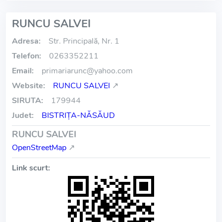
RUNCU SALVEI
Adresa:
Str. Principală, Nr. 1
Telefon:
0263352211
Email:
primariarunc
@
yahoo.com
Website:
RUNCU SALVEI
↗
SIRUTA:
179944
Judet:
BISTRIŢA-NĂSĂUD
RUNCU SALVEI
OpenStreetMap
↗
Link scurt: