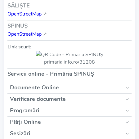
SĂLIŞTE
OpenStreetMap
↗
SPINUŞ
OpenStreetMap
↗
Link scurt:
primaria.info.ro/31208
Servicii online - Primăria SPINUŞ
Documente Online
Verificare documente
Programări
Plăți Online
Sesizări