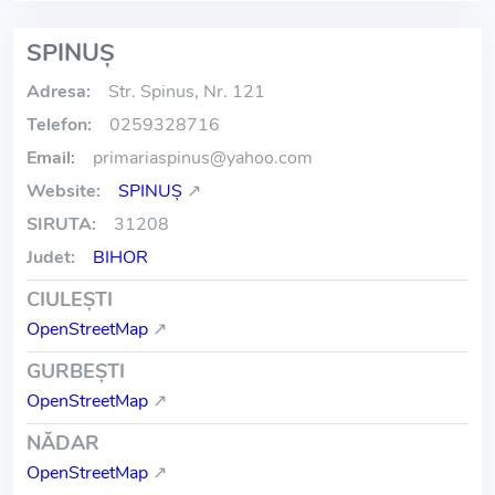
SPINUŞ
Adresa:
Str. Spinus, Nr. 121
Telefon:
0259328716
Email:
primariaspinus
@
yahoo.com
Website:
SPINUŞ
↗
SIRUTA:
31208
Judet:
BIHOR
CIULEŞTI
OpenStreetMap
↗
GURBEŞTI
OpenStreetMap
↗
NĂDAR
OpenStreetMap
↗