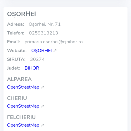
OŞORHEI
Adresa:
Oșorhei, Nr. 71
Telefon:
0259313213
Email:
primaria.osorhei
@
cjbihor.ro
Website:
OŞORHEI
↗
SIRUTA:
30274
Judet:
BIHOR
ALPAREA
OpenStreetMap
↗
CHERIU
OpenStreetMap
↗
FELCHERIU
OpenStreetMap
↗