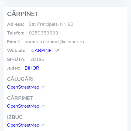
CĂRPINET
Adresa:
Str. Principala, Nr. 80
Telefon:
0259353603
Email:
primaria.carpinet
@
cjbihor.ro
Website:
CĂRPINET
↗
SIRUTA:
28193
Judet:
BIHOR
CĂLUGĂRI
OpenStreetMap
↗
CĂRPINET
OpenStreetMap
↗
IZBUC
OpenStreetMap
↗