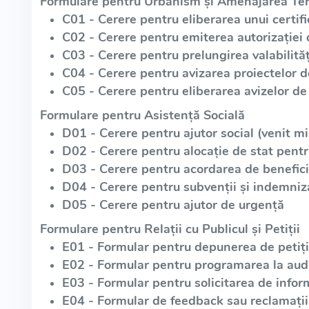
Formulare pentru Urbanism și Amenajarea Teri
C01 - Cerere pentru eliberarea unui certif
C02 - Cerere pentru emiterea autorizației 
C03 - Cerere pentru prelungirea valabilități
C04 - Cerere pentru avizarea proiectelor 
C05 - Cerere pentru eliberarea avizelor de 
Formulare pentru Asistență Socială
D01 - Cerere pentru ajutor social (venit m
D02 - Cerere pentru alocație de stat pentr
D03 - Cerere pentru acordarea de beneficii
D04 - Cerere pentru subvenții și indemniz
D05 - Cerere pentru ajutor de urgență
Formulare pentru Relații cu Publicul și Petiții
E01 - Formular pentru depunerea de petiții
E02 - Formular pentru programarea la aud
E03 - Formular pentru solicitarea de infor
E04 - Formular de feedback sau reclamații 