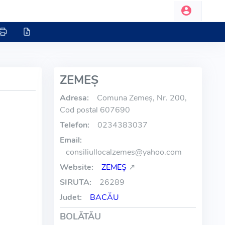
ZEMEŞ
Adresa:
Comuna Zemeş, Nr. 200,
Cod postal 607690
Telefon:
0234383037
Email:
consiliullocalzemes
@
yahoo.com
Website:
ZEMEŞ
↗
SIRUTA:
26289
Judet:
BACĂU
BOLĂTĂU