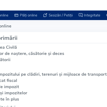
online
Plăți online
Sesizări / Petiții
Integritate
online
rimării
ea Civilă
or de naștere, căsătorie și deces
ătorii
mpozitului pe clădiri, terenuri și mijloace de transport
at fiscal
de impozit
și impozitelor
te în plus