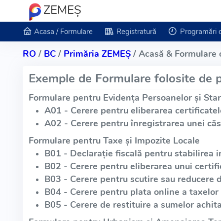
ZEMEŞ
Acasa / Formulare
Registratură
Programări 
RO
/
BC
/
Primăria ZEMEŞ
/ Acasă & Formulare 
Exemple de Formulare folosite de p
Formulare pentru Evidența Persoanelor și Star
A01 - Cerere pentru eliberarea certificatel
A02 - Cerere pentru înregistrarea unei căs
Formulare pentru Taxe și Impozite Locale
B01 - Declarație fiscală pentru stabilirea i
B02 - Cerere pentru eliberarea unui certific
B03 - Cerere pentru scutire sau reducere 
B04 - Cerere pentru plata online a taxelor 
B05 - Cerere de restituire a sumelor achita