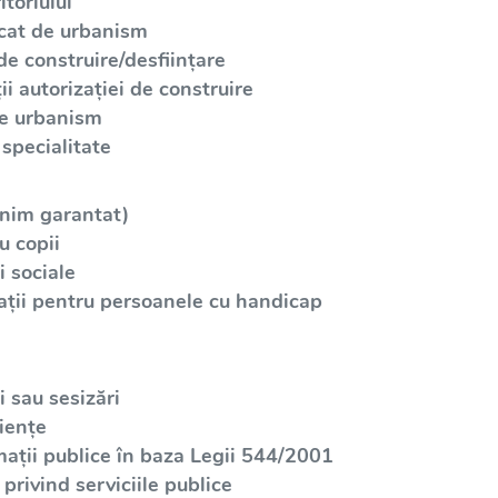
toriului
icat de urbanism
de construire/desființare
i autorizației de construire
de urbanism
specialitate
inim garantat)
u copii
 sociale
ații pentru persoanele cu handicap
 sau sesizări
iențe
mații publice în baza Legii 544/2001
privind serviciile publice