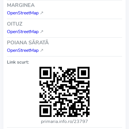
MARGINEA
OpenStreetMap
↗
OITUZ
OpenStreetMap
↗
POIANA SĂRATĂ
OpenStreetMap
↗
Link scurt:
primaria.info.ro/23797