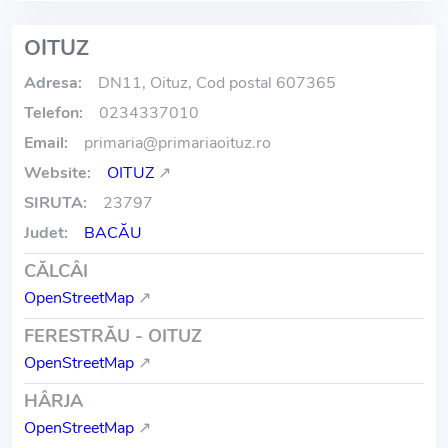
OITUZ
Adresa:
DN11, Oituz, Cod postal 607365
Telefon:
0234337010
Email:
primaria
@
primariaoituz.ro
Website:
OITUZ
↗
SIRUTA:
23797
Judet:
BACĂU
CĂLCÂI
OpenStreetMap
↗
FERESTRĂU - OITUZ
OpenStreetMap
↗
HÂRJA
OpenStreetMap
↗