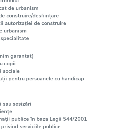
toriului
icat de urbanism
de construire/desființare
i autorizației de construire
de urbanism
specialitate
inim garantat)
u copii
 sociale
ații pentru persoanele cu handicap
 sau sesizări
iențe
mații publice în baza Legii 544/2001
privind serviciile publice