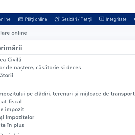
online
Plăți online
Sesizări / Petiții
Integritate
lare online
rimării
ea Civilă
or de naștere, căsătorie și deces
ătorii
mpozitului pe clădiri, terenuri și mijloace de transport
at fiscal
de impozit
și impozitelor
te în plus