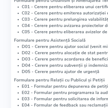
Formulare pentru Urbanism și Amenajarea Teri
C01 - Cerere pentru eliberarea unui certif
C02 - Cerere pentru emiterea autorizației 
C03 - Cerere pentru prelungirea valabilități
C04 - Cerere pentru avizarea proiectelor 
C05 - Cerere pentru eliberarea avizelor de 
Formulare pentru Asistență Socială
D01 - Cerere pentru ajutor social (venit m
D02 - Cerere pentru alocație de stat pentr
D03 - Cerere pentru acordarea de beneficii
D04 - Cerere pentru subvenții și indemniz
D05 - Cerere pentru ajutor de urgență
Formulare pentru Relații cu Publicul și Petiții
E01 - Formular pentru depunerea de petiții
E02 - Formular pentru programarea la aud
E03 - Formular pentru solicitarea de infor
E04 - Formular de feedback sau reclamații 