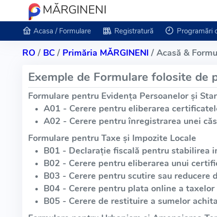
MĂRGINENI
Acasa / Formulare
Registratură
Programări 
RO
/
BC
/
Primăria MĂRGINENI
/ Acasă & Formu
Exemple de Formulare folosite de p
Formulare pentru Evidența Persoanelor și Star
A01 - Cerere pentru eliberarea certificatel
A02 - Cerere pentru înregistrarea unei căs
Formulare pentru Taxe și Impozite Locale
B01 - Declarație fiscală pentru stabilirea i
B02 - Cerere pentru eliberarea unui certific
B03 - Cerere pentru scutire sau reducere 
B04 - Cerere pentru plata online a taxelor 
B05 - Cerere de restituire a sumelor achita