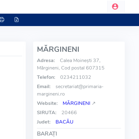
MĂRGINENI
Adresa:
Calea Moinești 37,
Mărgineni, Cod postal 607315
Telefon:
0234211032
Email:
secretariat
@
primaria-
margineni.ro
Website:
MĂRGINENI
↗
SIRUTA:
20466
Judet:
BACĂU
BARAŢI