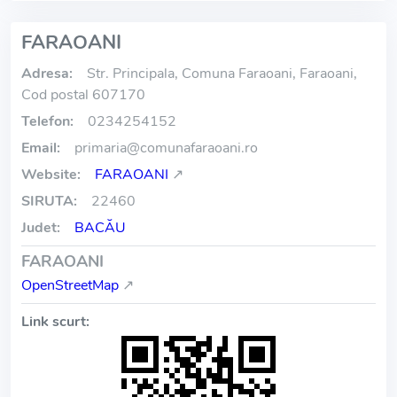
FARAOANI
Adresa:
Str. Principala, Comuna Faraoani, Faraoani,
Cod postal 607170
Telefon:
0234254152
Email:
primaria
@
comunafaraoani.ro
Website:
FARAOANI
↗
SIRUTA:
22460
Judet:
BACĂU
FARAOANI
OpenStreetMap
↗
Link scurt: